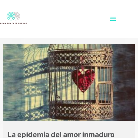
Ir
al
contenido
Publicado
por
La epidemia del amor inmaduro